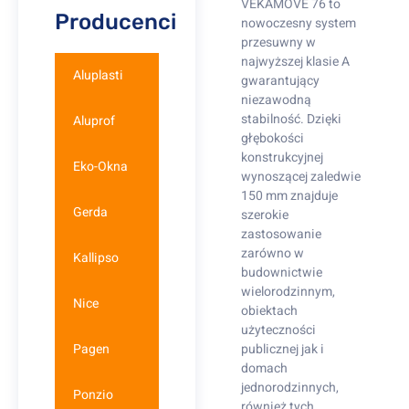
VEKAMOVE 76 to
Producenci
nowoczesny system
przesuwny w
najwyższej klasie A
Aluplasti
gwarantujący
niezawodną
stabilność. Dzięki
Aluprof
głębokości
konstrukcyjnej
Eko-Okna
wynoszącej zaledwie
150 mm znajduje
Gerda
szerokie
zastosowanie
zarówno w
Kallipso
budownictwie
wielorodzinnym,
Nice
obiektach
użyteczności
Pagen
publicznej jak i
domach
jednorodzinnych,
Ponzio
również tych