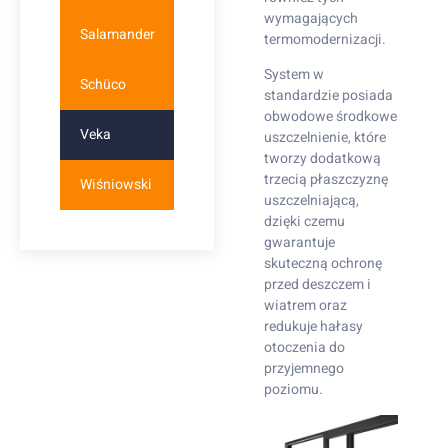
wymagających
Salamander
termomodernizacji.
System w
Schüco
standardzie posiada
obwodowe środkowe
Veka
uszczelnienie, które
tworzy dodatkową
trzecią płaszczyznę
Wiśniowski
uszczelniającą,
dzięki czemu
gwarantuje
skuteczną ochronę
przed deszczem i
wiatrem oraz
redukuje hałasy
otoczenia do
przyjemnego
poziomu.