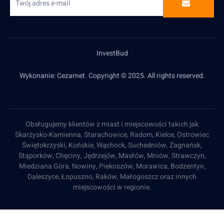
InvestBud
Wykonanie: Cezarnet. Copyright © 2025. All rights reserved.
Obsługujemy klientów z miast i miejscowości takich jak
Skarżysko-Kamienna, Starachowice, Radom, Kielce, Ostrowiec
Świętokrzyski, Końskie, Wąchock, Suchedniów, Zagnańsk,
Stąporków, Chęciny, Jędrzejów, Masłów, Mniów, Strawczyn,
Miedziana Góra, Nowiny, Piekoszów, Morawica, Bodzentyn,
Daleszyce, Łopuszno, Raków, Małogoszcz oraz innych
miejscowości w regionie.