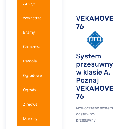
żaluzje
VEKAMOVE
zewnętrze
76
Bramy
Garażowe
System
Pergole
przesuwny
w klasie A.
Ogrodowe
Poznaj
VEKAMOVE
Ogrody
76
Zimowe
Nowoczesny system
odstawno-
Markizy
przesuwny.