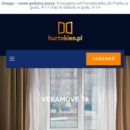
Uwaga – nowe godziny pracy:
Pracujemy od Poniedziałku do Piątku w
godz. 9-17 oraz w Soboty w godz. 9-14
ZADZWOŃ
VEKAMOVE 76