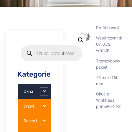
Profil klasy A
Współczynnik
Uv: 0,72
w/m2K
Trzyszybowy
pakiet
Kategorie
76 mm /150
mm
Okna
Okucie:
Winkhaus
Drzwi
primePort AS
Rolety i